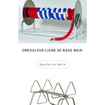
ENROULEUR LIGNE DE NAGE MAXI
Ajouter au devis