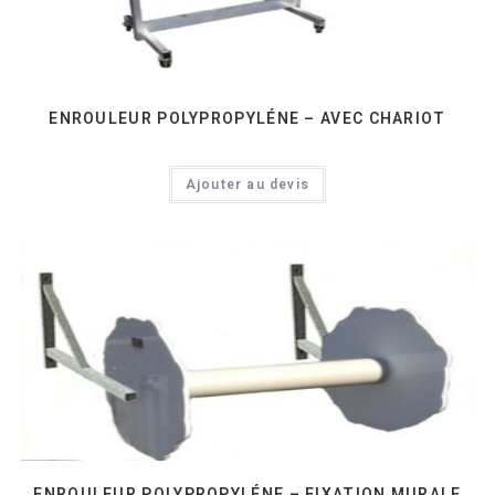
ENROULEUR POLYPROPYLÉNE – AVEC CHARIOT
Ajouter au devis
ENROULEUR POLYPROPYLÉNE – FIXATION MURALE