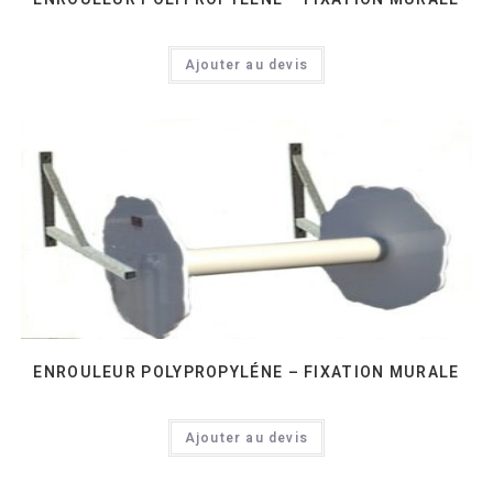
Ajouter au devis
ENROULEUR POLYPROPYLÉNE – FIXATION MURALE
Ajouter au devis