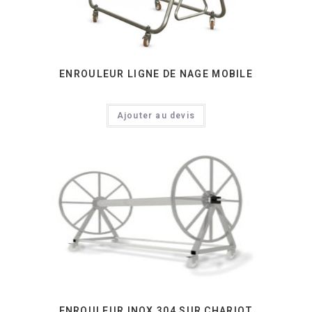
ENROULEUR LIGNE DE NAGE MOBILE
Ajouter au devis
ENROULEUR INOX 304 SUR CHARIOT