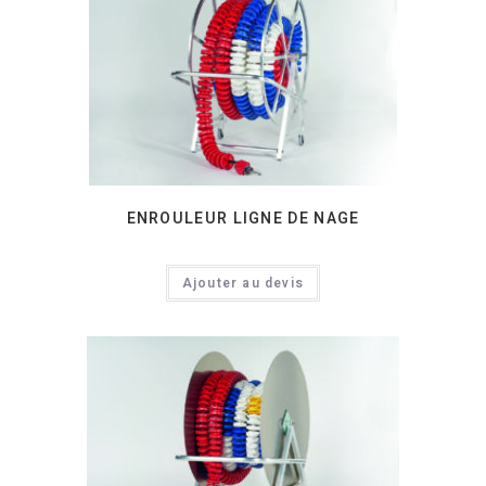
ENROULEUR LIGNE DE NAGE
Ajouter au devis