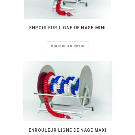
ENROULEUR LIGNE DE NAGE MINI
Ajouter au devis
ENROULEUR LIGNE DE NAGE MAXI