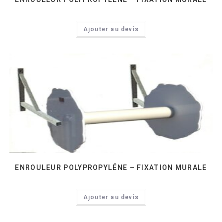
Ajouter au devis
ENROULEUR POLYPROPYLÉNE – FIXATION MURALE
Ajouter au devis