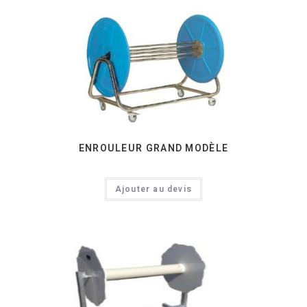
ENROULEUR GRAND MODÈLE
Ajouter au devis