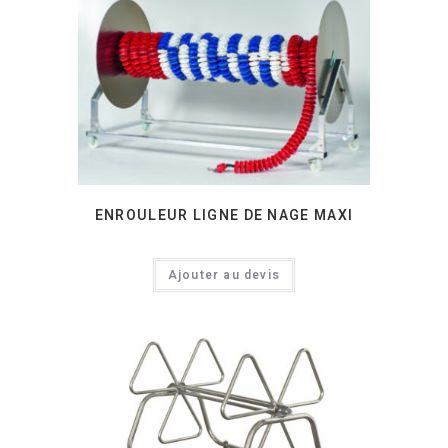
ENROULEUR LIGNE DE NAGE MAXI
Ajouter au devis