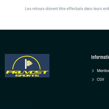
Les retours doivent être effectués dans leurs emb
Informati
Mentio
CGV