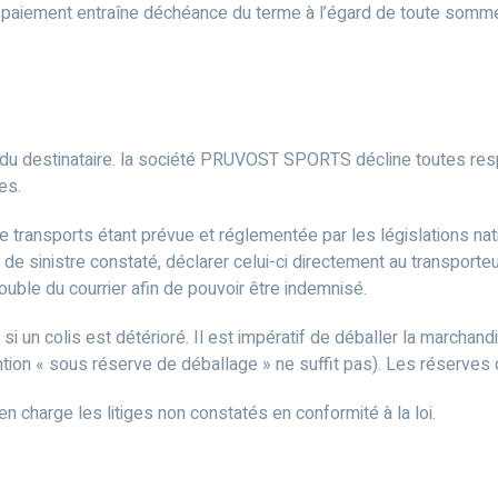
ut de paiement entraîne déchéance du terme à l’égard de toute somme
du destinataire. la société PRUVOST SPORTS décline toutes resp
es.
e transports étant prévue et réglementée par les législations n
as de sinistre constaté, déclarer celui-ci directement au transpo
ble du courrier afin de pouvoir être indemnisé.
i un colis est détérioré. Il est impératif de déballer la marchan
ntion « sous réserve de déballage » ne suffit pas). Les réserves 
harge les litiges non constatés en conformité à la loi.