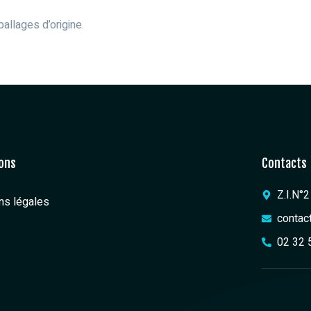
allages d’origine.
ons
Contacts
Z.I.N°
ns légales
contac
02 32 