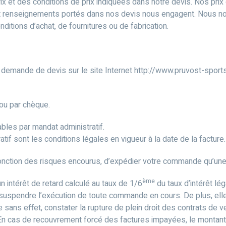
ix et des conditions de prix indiquées dans notre devis. Nos pri
rix et renseignements portés dans nos devis nous engagent. Nous 
ditions d’achat, de fournitures ou de fabrication.
emande de devis sur le site Internet http://www.pruvost-sports.
 ou par chèque.
bles par mandat administratif.
if sont les conditions légales en vigueur à la date de la facture.
onction des risques encourus, d’expédier votre commande qu’une 
ème
n intérêt de retard calculé au taux de 1/6
du taux d’intérêt lé
, suspendre l’exécution de toute commande en cours. De plus, ell
sans effet, constater la rupture de plein droit des contrats de
r. En cas de recouvrement forcé des factures impayées, le montant