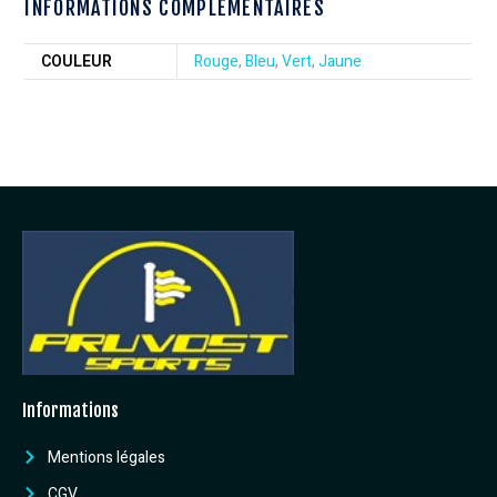
INFORMATIONS COMPLÉMENTAIRES
COULEUR
Rouge
,
Bleu
,
Vert
,
Jaune
Informations
Mentions légales
CGV