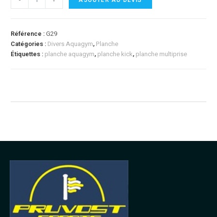
Référence :
G29
Catégories :
Divers Aquagym
,
Planche
Étiquettes :
planche aquagym
,
planche kick
,
planche multiprise