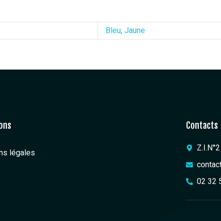
Bleu
,
Jaune
ons
Contacts
Z.I.N°
ns légales
contac
02 32 