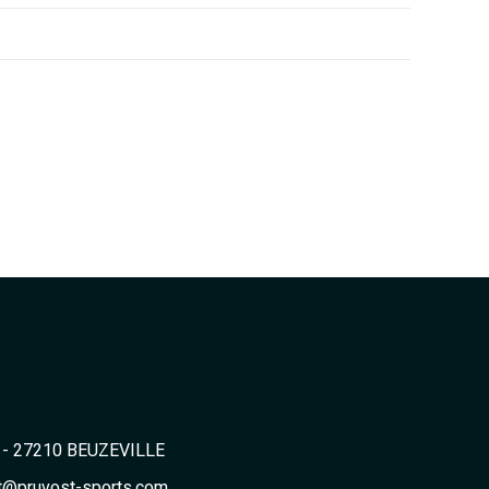
2 - 27210 BEUZEVILLE
t@pruvost-sports.com