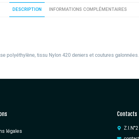
DESCRIPTION
INFORMATIONS COMPLÉMENTAIRES
sse polyéthylène, tissu Nylon 420 deniers et coutures galonnées.
ons
Contacts
Z.I.N°
ns légales
contac