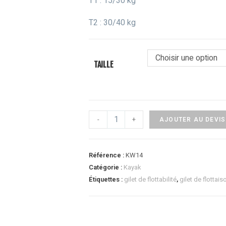
T1 : 15/30 kg
T2 : 30/40 kg
Choisir une option
TAILLE
-
+
AJOUTER AU DEVIS
Référence :
KW14
Catégorie :
Kayak
Étiquettes :
gilet de flottabilité
,
gilet de flottais