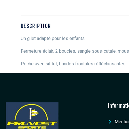
DESCRIPTION
Un gilet adapté pour les enfants.
Fermeture éclair, 2 boucles, sangle sous-cutale, mou
Poche avec sifflet, bandes frontales réfléchissantes.
Informati
Mentio