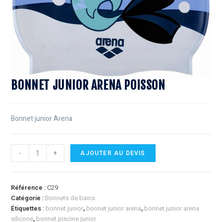
BONNET JUNIOR ARENA POISSON
Bonnet junior Arena
-
+
AJOUTER AU DEVIS
Référence :
C29
Catégorie :
Bonnets de bains
Étiquettes :
bonnet junior
,
bonnet junior arena
,
bonnet junior arena
silicone
,
bonnet piscine junior